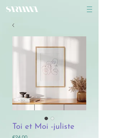
Toi et Moi -juliste
Price
€24.00